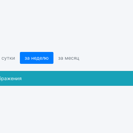
 сутки
за неделю
за месяц
ображения